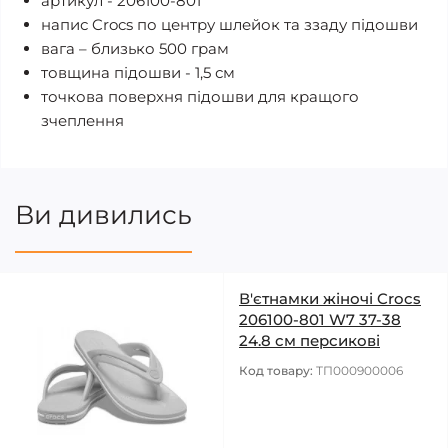
артикул - 206100-801
напис Crocs по центру шлейок та ззаду підошви
вага – близько 500 грам
товщина підошви - 1,5 см
точкова поверхня підошви для кращого
зчеплення
Ви дивились
В'єтнамки жіночі Crocs
206100-801 W7 37-38
24.8 см персикові
Код товару:
ТП000900006